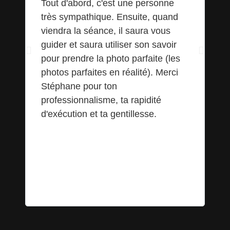
Tout d'abord, c'est une personne
Si
très sympathique. Ensuite, quand
sé
viendra la séance, il saura vous
pr
guider et saura utiliser son savoir
tr
pour prendre la photo parfaite (les
St
photos parfaites en réalité). Merci
ju
Stéphane pour ton
ré
professionnalisme, ta rapidité
d'exécution et ta gentillesse.