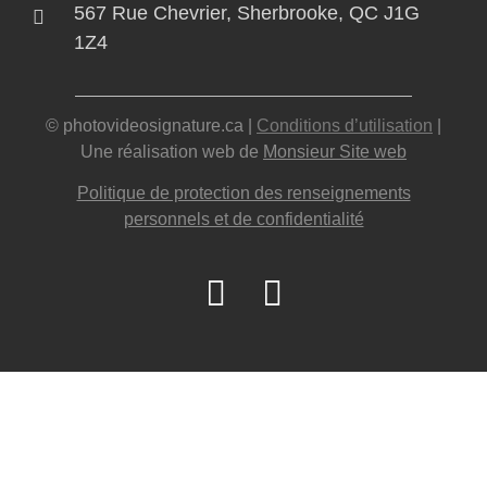
567 Rue Chevrier, Sherbrooke, QC J1G
1Z4
© photovideosignature.ca |
Conditions d’utilisation
|
Une réalisation web de
Monsieur Site web
Politique de protection des renseignements
personnels et de confidentialité