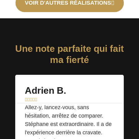
VOIR D'AUTRES RÉALISATIONS
Une note parfaite qui fait
ma fierté
Adrien B.
A







Allez-y, lancez-vous, sans
Un
hésitation, arrêtez de comparer.
sh
Stéphane est extraordinaire. Il a de
de
l'expérience derrière la cravate.
d'